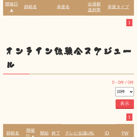
開催日
会場都
師範名
幸座名
幸座タイプ
▲
道府県
1
オンライン体験会スケジュー
ル
0
-
0
件 /
0
件
1
開催
師範名
開始
終了
テレビ会議URL
ID
PW
日 ▲