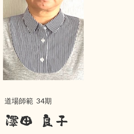
道場師範 34期
澤田 良子