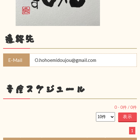
連絡先
E-Mail
O.hohoemidoujou@gmail.com
幸座スケジュール
0
-
0
件 /
0
件
1