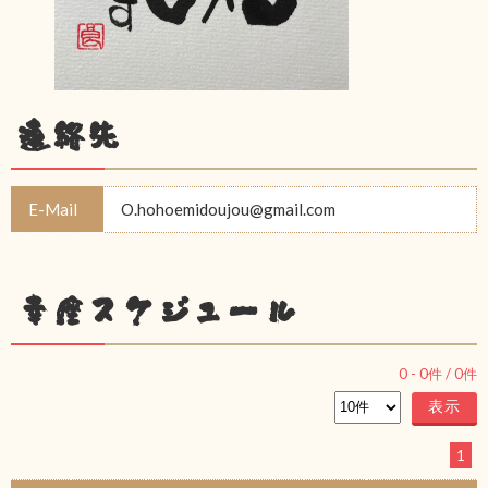
連絡先
E-Mail
O.hohoemidoujou@gmail.com
幸座スケジュール
0
-
0
件 /
0
件
1