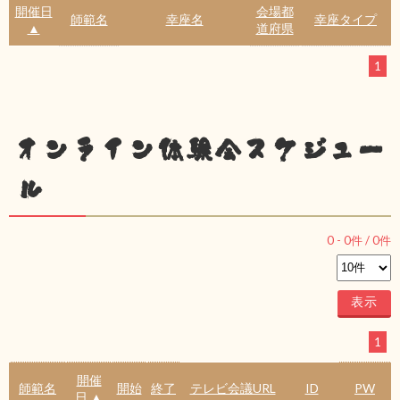
開催日
会場都
師範名
幸座名
幸座タイプ
▲
道府県
1
オンライン体験会スケジュー
ル
0
-
0
件 /
0
件
1
開催
師範名
開始
終了
テレビ会議URL
ID
PW
日 ▲