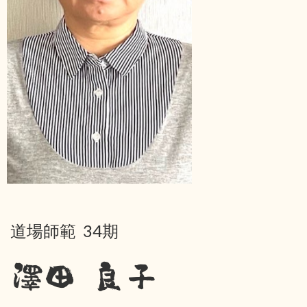
道場師範 34期
澤田 良子