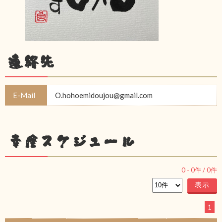
連絡先
E-Mail
O.hohoemidoujou@gmail.com
幸座スケジュール
0
-
0
件 /
0
件
1