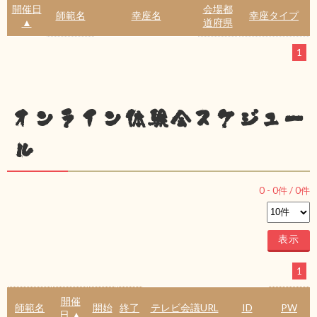
開催日
会場都
師範名
幸座名
幸座タイプ
▲
道府県
1
オンライン体験会スケジュー
ル
0
-
0
件 /
0
件
1
開催
師範名
開始
終了
テレビ会議URL
ID
PW
日 ▲