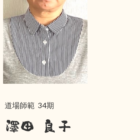
道場師範 34期
澤田 良子