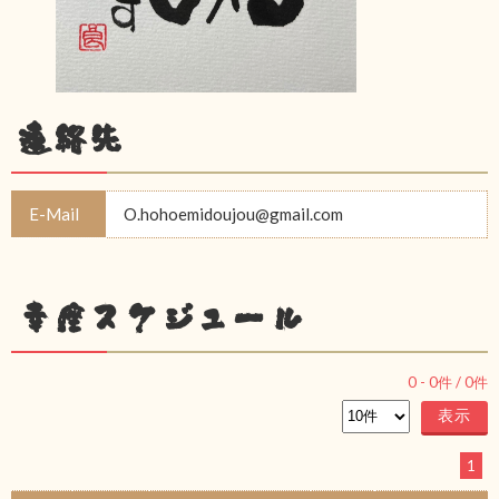
連絡先
E-Mail
O.hohoemidoujou@gmail.com
幸座スケジュール
0
-
0
件 /
0
件
1