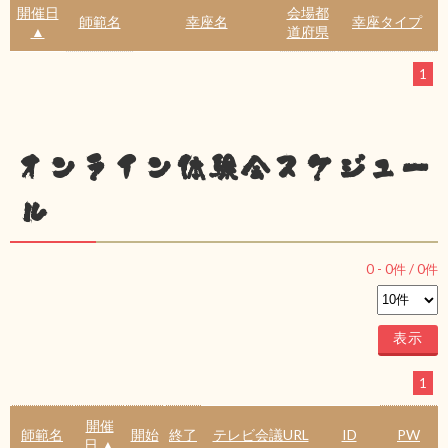
開催日
会場都
師範名
幸座名
幸座タイプ
▲
道府県
1
オンライン体験会スケジュー
ル
0
-
0
件 /
0
件
1
開催
師範名
開始
終了
テレビ会議URL
ID
PW
日 ▲