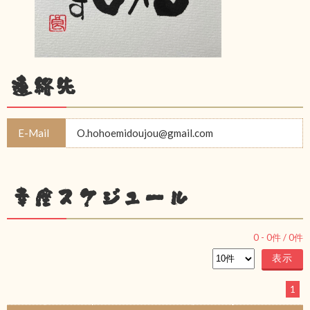
連絡先
E-Mail
O.hohoemidoujou@gmail.com
幸座スケジュール
0
-
0
件 /
0
件
1