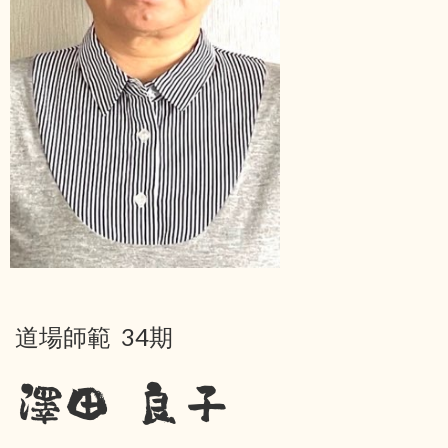
道場師範 34期
澤田 良子