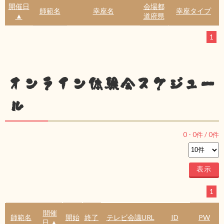
開催日
会場都
師範名
幸座名
幸座タイプ
▲
道府県
1
オンライン体験会スケジュー
ル
0
-
0
件 /
0
件
1
開催
師範名
開始
終了
テレビ会議URL
ID
PW
日 ▲