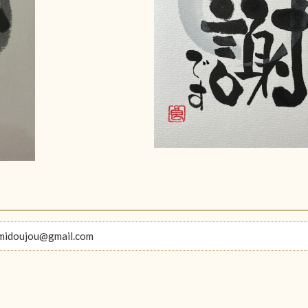
midoujou@gmail.com