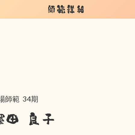
師範詳細
場師範 34期
澤田 良子