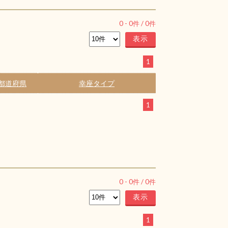
0
-
0
件 /
0
件
1
都道府県
幸座タイプ
1
0
-
0
件 /
0
件
1