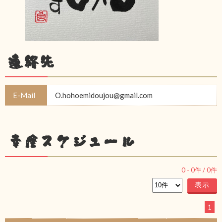
連絡先
E-Mail
O.hohoemidoujou@gmail.com
幸座スケジュール
0
-
0
件 /
0
件
1