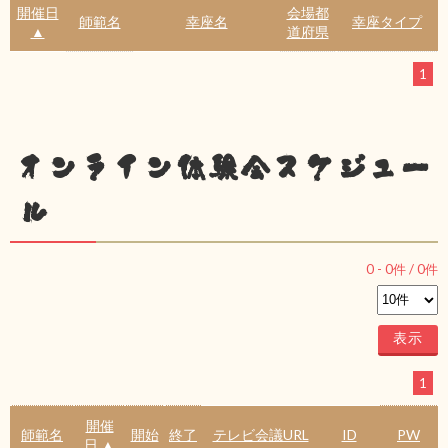
開催日
会場都
師範名
幸座名
幸座タイプ
▲
道府県
1
オンライン体験会スケジュー
ル
0
-
0
件 /
0
件
1
開催
師範名
開始
終了
テレビ会議URL
ID
PW
日 ▲