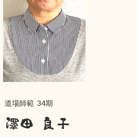
道場師範 34期
澤田 良子