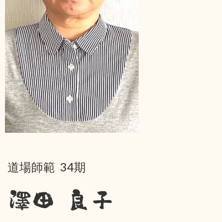
道場師範 34期
澤田 良子