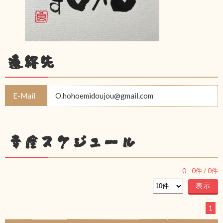
連絡先
E-Mail
O.hohoemidoujou@gmail.com
幸座スケジュール
0
-
0
件 /
0
件
1