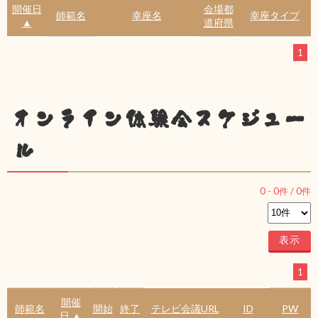
開催日
会場都
師範名
幸座名
幸座タイプ
▲
道府県
1
オンライン体験会スケジュー
ル
0
-
0
件 /
0
件
1
開催
師範名
開始
終了
テレビ会議URL
ID
PW
日 ▲