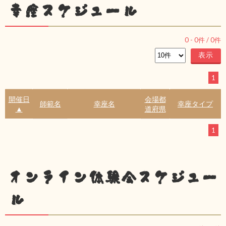
幸座スケジュール
0
-
0
件 /
0
件
1
開催日
会場都
師範名
幸座名
幸座タイプ
▲
道府県
1
オンライン体験会スケジュー
ル