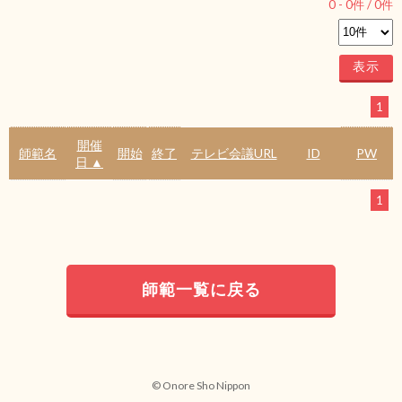
0
-
0
件 /
0
件
1
開催
師範名
開始
終了
テレビ会議URL
ID
PW
日 ▲
1
師範一覧に戻る
© Onore Sho Nippon