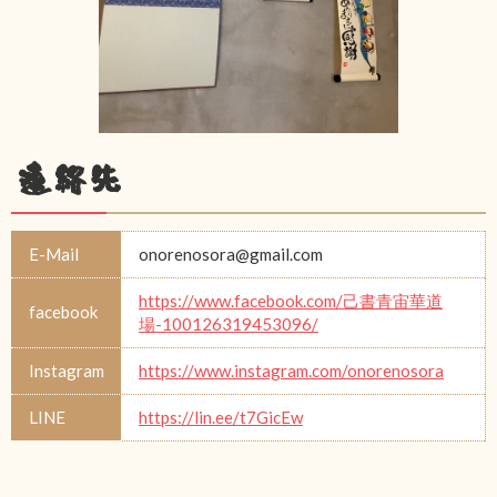
連絡先
E-Mail
onorenosora@gmail.com
https://www.facebook.com/己書青宙華道
facebook
場-100126319453096/
Instagram
https://www.instagram.com/onorenosora
LINE
https://lin.ee/t7GicEw