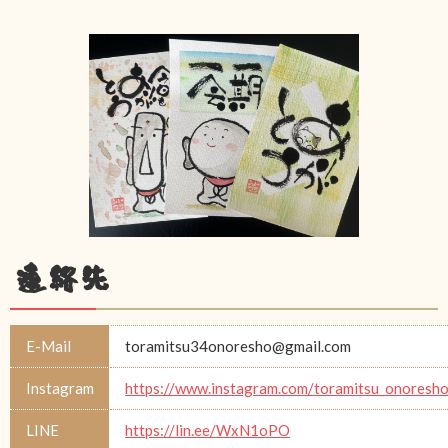
連絡先
E-Mail
toramitsu34onoresho@gmail.com
Instagram
https://www.instagram.com/toramitsu_onoresh
LINE
https://lin.ee/WxN1oPO