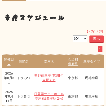
幸座スケジュール
1
-
7
件 /
7
件
1
開催日
会場都
師範名
幸座名
幸座タイプ
▲
道府県
2026
熊野前幸座 (荒川区)
年8月8
トラみつ
東京都
現地幸座
★駅チカ
日
2026
日暮里サニーホール
年8月
トラみつ
東京都
現地幸座
幸座 (日暮里駅 2分)
11日