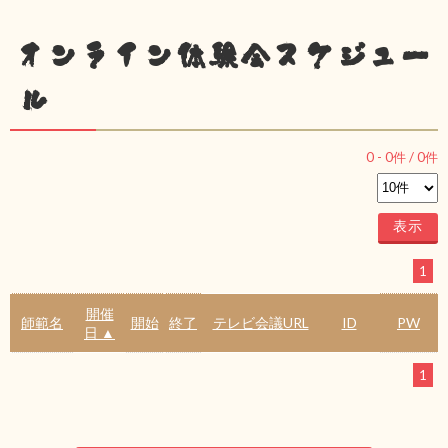
オンライン体験会スケジュー
ル
0
-
0
件 /
0
件
1
開催
師範名
開始
終了
テレビ会議URL
ID
PW
日 ▲
1