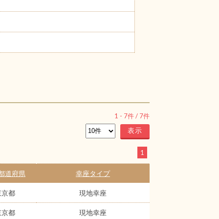
1
-
7
件 /
7
件
1
都道府県
幸座タイプ
東京都
現地幸座
東京都
現地幸座