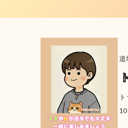
道
ト
1