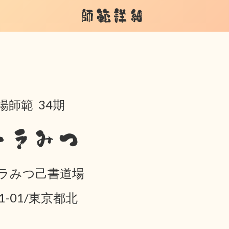
師範詳細
場師範 34期
トラみつ
ラみつ己書道場
01-01/東京都北