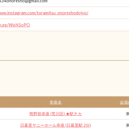
su34onoresho@gmail.com
www.instagram.com/toramitsu_onoreshodojyo/
lin.ee/WxN1oPO
幸座名
会場
熊野前幸座 (荒川区) ★駅チカ
日暮里サニーホール幸座 (日暮里駅 2分)