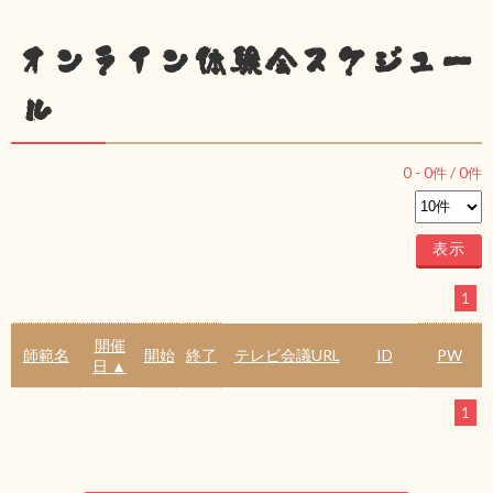
オンライン体験会スケジュー
ル
0
-
0
件 /
0
件
1
開催
師範名
開始
終了
テレビ会議URL
ID
PW
日 ▲
1