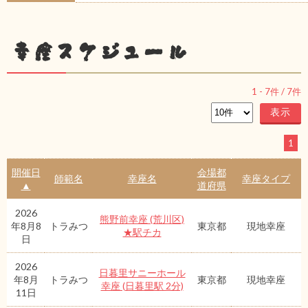
幸座スケジュール
1
-
7
件 /
7
件
1
開催日
会場都
師範名
幸座名
幸座タイプ
▲
道府県
2026
熊野前幸座 (荒川区)
年8月8
トラみつ
東京都
現地幸座
★駅チカ
日
2026
日暮里サニーホール
年8月
トラみつ
東京都
現地幸座
幸座 (日暮里駅 2分)
11日