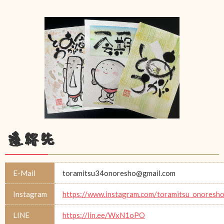
連絡先
E-Mail
toramitsu34onoresho@gmail.com
Instagram
https://www.instagram.com/toramitsu_onoresh
LINE
https://lin.ee/WxN1oPO