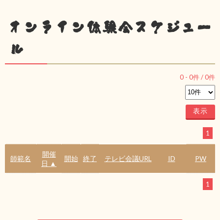
オンライン体験会スケジュー
ル
0
-
0
件 /
0
件
1
開催
師範名
開始
終了
テレビ会議URL
ID
PW
日 ▲
1