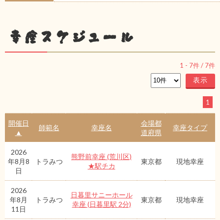
幸座スケジュール
1
-
7
件 /
7
件
1
開催日
会場都
師範名
幸座名
幸座タイプ
▲
道府県
2026
熊野前幸座 (荒川区)
年8月8
トラみつ
東京都
現地幸座
★駅チカ
日
2026
日暮里サニーホール
年8月
トラみつ
東京都
現地幸座
幸座 (日暮里駅 2分)
11日