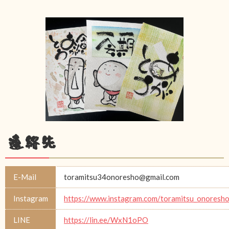
連絡先
E-Mail
toramitsu34onoresho@gmail.com
Instagram
https://www.instagram.com/toramitsu_onoresh
LINE
https://lin.ee/WxN1oPO