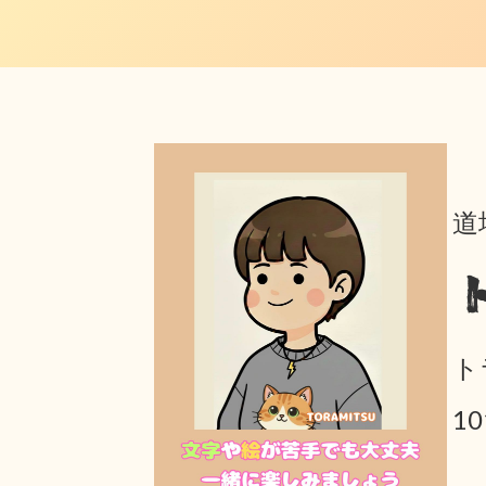
道
ト
1