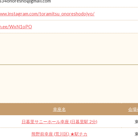
su34onoresho@gmail.com
www.instagram.com/toramitsu_onoreshodojyo/
lin.ee/WxN1oPO
幸座名
会場
日暮里サニーホール幸座 (日暮里駅 2分)
熊野前幸座 (荒川区) ★駅チカ