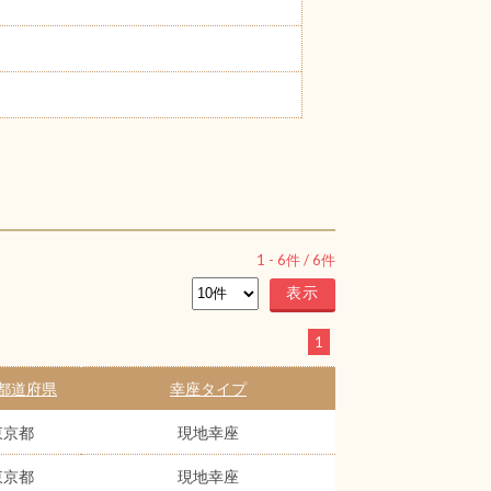
1
-
6
件 /
6
件
1
都道府県
幸座タイプ
東京都
現地幸座
東京都
現地幸座