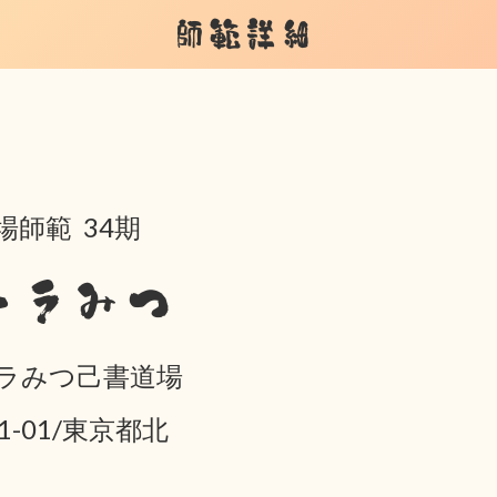
師範詳細
場師範 34期
トラみつ
ラみつ己書道場
01-01/東京都北