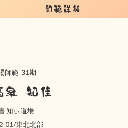
師範詳細
場師範 31期
髙泉 知佳
書 知ぃ道場
02-01/東北北部