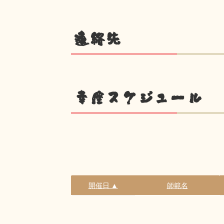
連絡先
幸座スケジュール
開催日 ▲
師範名