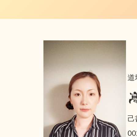
道
己
0