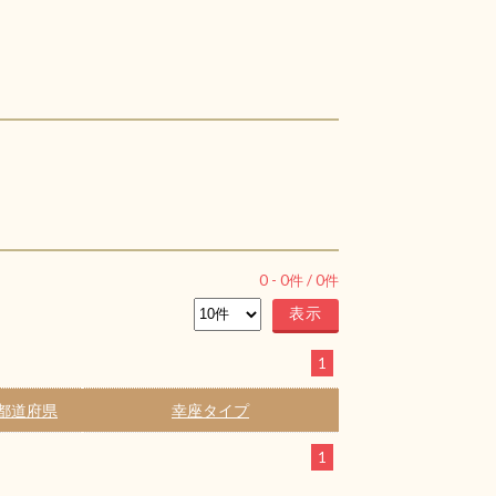
0
-
0
件 /
0
件
1
都道府県
幸座タイプ
1