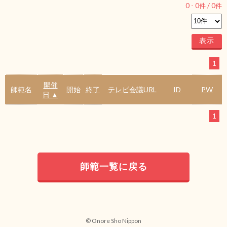
0
-
0
件 /
0
件
1
開催
師範名
開始
終了
テレビ会議URL
ID
PW
日 ▲
1
師範一覧に戻る
© Onore Sho Nippon