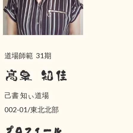
道場師範 31期
髙泉 知佳
己書 知ぃ道場
002-01/東北北部
プロフィール