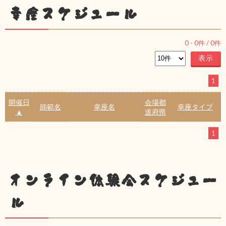
幸座スケジュール
0
-
0
件 /
0
件
1
開催日
会場都
師範名
幸座名
幸座タイプ
▲
道府県
1
オンライン体験会スケジュー
ル