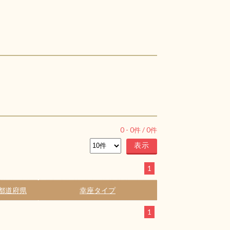
0
-
0
件 /
0
件
1
都道府県
幸座タイプ
1