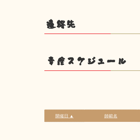
連絡先
幸座スケジュール
開催日 ▲
師範名