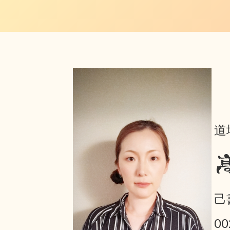
道
己
0