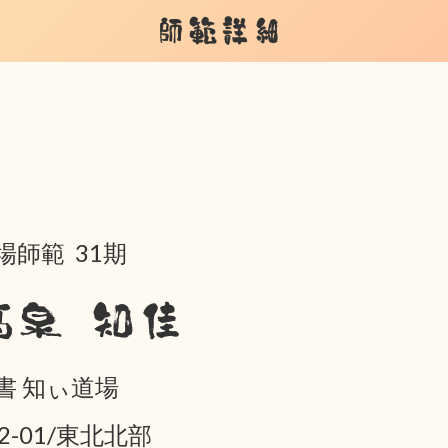
師範詳細
場師範 31期
髙泉 知佳
書 知ぃ道場
02-01/東北北部