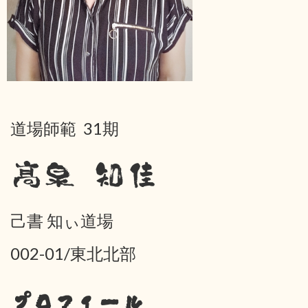
道場師範 31期
髙泉 知佳
己書 知ぃ道場
002-01/東北北部
プロフィール