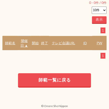
0
-
0
件 /
0
件
1
開催
師範名
開始
終了
テレビ会議URL
ID
PW
日 ▲
1
師範一覧に戻る
© Onore Sho Nippon