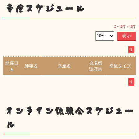
幸座スケジュール
0
-
0
件 /
0
件
1
開催日
会場都
師範名
幸座名
幸座タイプ
▲
道府県
1
オンライン体験会スケジュー
ル