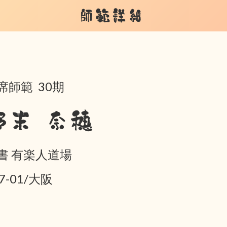
師範詳細
席師範 30期
野末 奈穂
書 有楽人道場
7-01/大阪