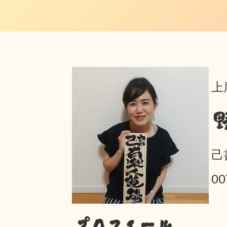
上
己
00
プロフィール