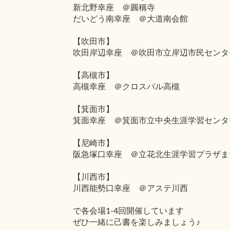
新北野幸座 ＠圓稱寺
だいどう南幸座 ＠大道南会館
【吹田市】
吹田岸辺幸座 ＠吹田市立岸辺市民センタ
【高槻市】
高槻幸座 ＠クロスパル高槻
【箕面市】
箕面幸座 ＠箕面市立中央生涯学習センタ
【尼崎市】
阪急塚口幸座 ＠立花北生涯学習プラザま
【川西市】
川西能勢口幸座 ＠アステ川西
で各会場1-4回開催しています
ぜひ一緒に己書を楽しみましょう♪