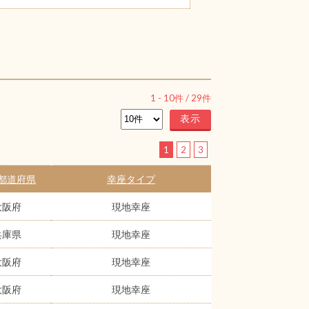
1
-
10
件 /
29
件
1
2
3
都道府県
幸座タイプ
大阪府
現地幸座
兵庫県
現地幸座
大阪府
現地幸座
大阪府
現地幸座