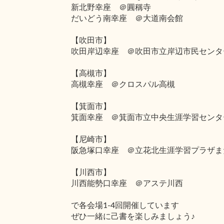
新北野幸座 ＠圓稱寺
だいどう南幸座 ＠大道南会館
【吹田市】
吹田岸辺幸座 ＠吹田市立岸辺市民センタ
【高槻市】
高槻幸座 ＠クロスパル高槻
【箕面市】
箕面幸座 ＠箕面市立中央生涯学習センタ
【尼崎市】
阪急塚口幸座 ＠立花北生涯学習プラザま
【川西市】
川西能勢口幸座 ＠アステ川西
で各会場1-4回開催しています
ぜひ一緒に己書を楽しみましょう♪