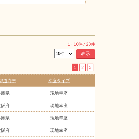
1
-
10
件 /
28
件
1
2
3
都道府県
幸座タイプ
兵庫県
現地幸座
大阪府
現地幸座
兵庫県
現地幸座
大阪府
現地幸座