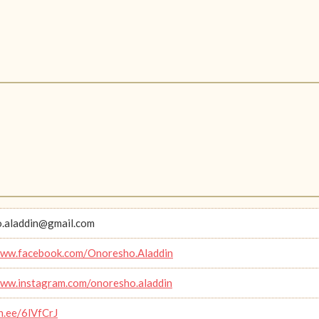
.aladdin@gmail.com
www.facebook.com/Onoresho.Aladdin
www.instagram.com/onoresho.aladdin
in.ee/6lVfCrJ