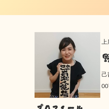
上
己
00
プロフィール