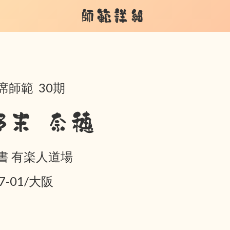
師範詳細
席師範 30期
野末 奈穂
書 有楽人道場
7-01/大阪