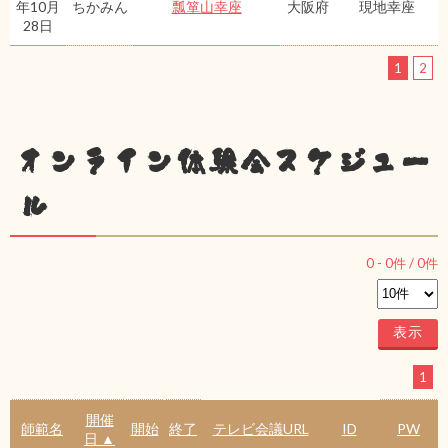
年10月
ちかみん
瓢箪山幸座
大阪府
現地幸座
28日
1
2
オンライン体験会スケジュー
ル
0
-
0
件 /
0
件
1
開催
師範名
開始
終了
テレビ会議URL
ID
PW
日 ▲