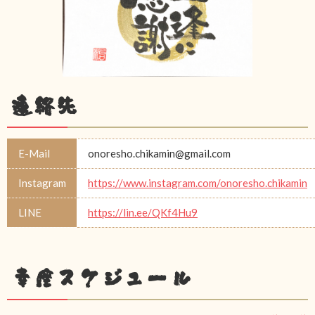
連絡先
E-Mail
onoresho.chikamin@gmail.com
Instagram
https://www.instagram.com/onoresho.chikamin
LINE
https://lin.ee/QKf4Hu9
幸座スケジュール