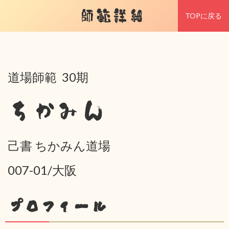
師範詳細
TOPに戻る
道場師範 30期
ちかみん
己書 ちかみん道場
007-01/大阪
プロフィール