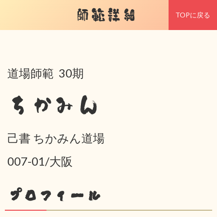
師範詳細
TOPに戻る
道場師範 30期
ちかみん
己書 ちかみん道場
007-01/大阪
プロフィール