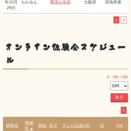
年10月
ちかみん
瓢箪山幸座
大阪府
現地幸座
28日
1
2
オンライン体験会スケジュー
ル
0
-
0
件 /
0
件
1
開催
師範名
開始
終了
テレビ会議URL
ID
PW
日 ▲