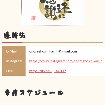
連絡先
E-Mail
onoresho.chikamin@gmail.com
Instagram
https://www.instagram.com/onoresho.chikamin
LINE
https://lin.ee/QKf4Hu9
幸座スケジュール