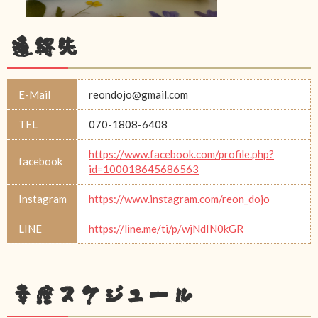
連絡先
E-Mail
reondojo@gmail.com
TEL
070-1808-6408
https://www.facebook.com/profile.php?
facebook
id=100018645686563
Instagram
https://www.instagram.com/reon_dojo
LINE
https://line.me/ti/p/wjNdIN0kGR
幸座スケジュール