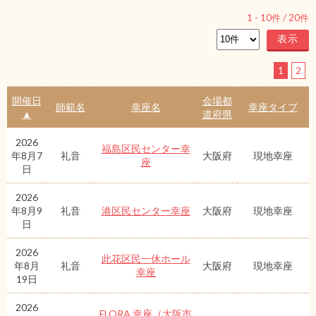
1
-
10
件 /
20
件
1
2
開催日
会場都
師範名
幸座名
幸座タイプ
▲
道府県
2026
福島区民センター幸
年8月7
礼音
大阪府
現地幸座
座
日
2026
年8月9
礼音
港区民センター幸座
大阪府
現地幸座
日
2026
此花区民一休ホール
年8月
礼音
大阪府
現地幸座
幸座
19日
2026
FLORA 幸座（大阪市