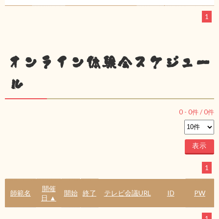
1
オンライン体験会スケジュー
ル
0
-
0
件 /
0
件
1
開催
師範名
開始
終了
テレビ会議URL
ID
PW
日 ▲
1