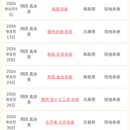
2026
岡田 真奈
年8月9
鳥取幸座
鳥取県
現地幸座
美
日
2026
岡田 真奈
年8月
播州赤穂 幸座
兵庫県
現地幸座
美
17日
2026
岡田 真奈
年8月
鳥取 岩美幸座
鳥取県
現地幸座
美
20日
2026
岡田 真奈
年8月
鳥取 倉吉幸座
鳥取県
現地幸座
美
23日
2026
岡田 真奈
年8月
豊岡 里やま工房 幸座
兵庫県
現地幸座
美
26日
2026
岡田 真奈
年8月
京丹後 大宮幸座
京都府
現地幸座
美
30日