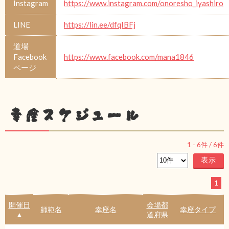
Instagram
https://www.instagram.com/onoresho_iyashiro
LINE
https://lin.ee/dfqIBFj
道場
Facebook
https://www.facebook.com/mana1846
ページ
幸座スケジュール
1
-
6
件 /
6
件
1
開催日
会場都
師範名
幸座名
幸座タイプ
▲
道府県