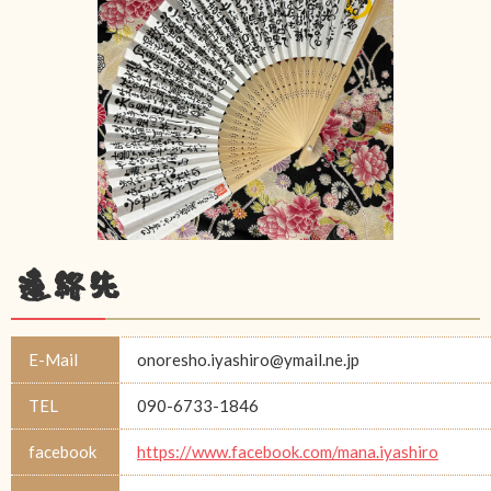
連絡先
E-Mail
onoresho.iyashiro@ymail.ne.jp
TEL
090-6733-1846
facebook
https://www.facebook.com/mana.iyashiro