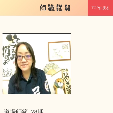
師範詳細
TOPに戻る
道場師範 28期