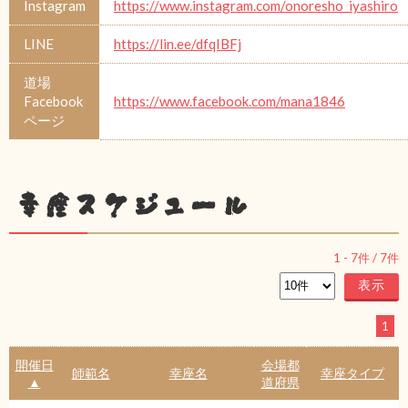
Instagram
https://www.instagram.com/onoresho_iyashiro
LINE
https://lin.ee/dfqIBFj
道場
Facebook
https://www.facebook.com/mana1846
ページ
幸座スケジュール
1
-
7
件 /
7
件
1
開催日
会場都
師範名
幸座名
幸座タイプ
▲
道府県