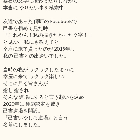
墓石の文字に携わったりしながら
本当に やりたい事を模索中…
友達であった 師匠の Facebookで
己書を初めて見た時
「これやん！私の描きたかった文字！」
と 思い、私にも教えてと
幸座に来て貰ったのが 2019年…
私の 己書との出逢いでした。
当時の私が ワクワクしたように
幸座に来て ワクワク楽しい
そこに居る皆さんが
癒し 癒され
そんな 道場にすると言う想いを込め
2020年に 師範認定を戴き
己書道場を開設。
『己書いやしろ道場』と言う
名前にしました。