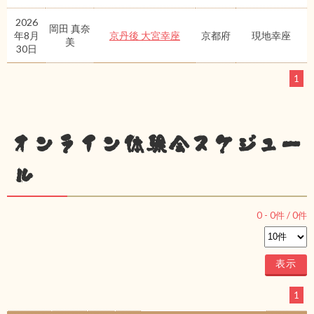
2026
岡田 真奈
年8月
京丹後 大宮幸座
京都府
現地幸座
美
30日
1
オンライン体験会スケジュー
ル
0
-
0
件 /
0
件
1