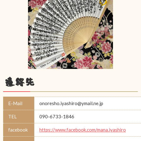
連絡先
E-Mail
onoresho.iyashiro@ymail.ne.jp
TEL
090-6733-1846
facebook
https://www.facebook.com/mana.iyashiro