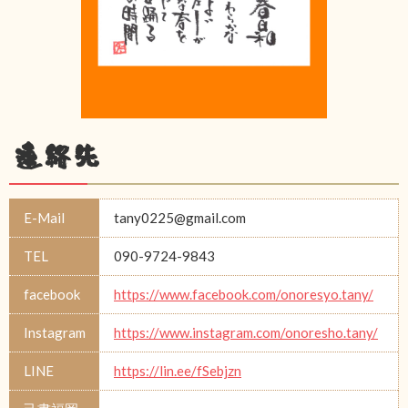
連絡先
E-Mail
tany0225@gmail.com
TEL
090-9724-9843
facebook
https://www.facebook.com/onoresyo.tany/
Instagram
https://www.instagram.com/onoresho.tany/
LINE
https://lin.ee/fSebjzn