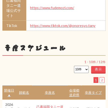
己書福岡
タニー道
https://www.fudemozi.com/
場公式サ
イト
TikTok
https://www.tiktok.com/@onoresyo.tany
幸座スケジュール
1
-
10
件 /
12
件
1
2
開催日
会場都
師範名
幸座名
幸座タイプ
▲
道府県
2026
己書福岡タニー道