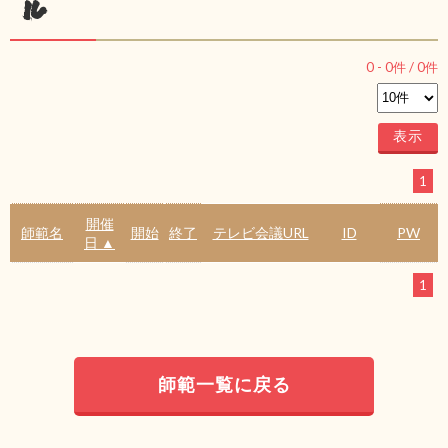
ル
0
-
0
件 /
0
件
1
開催
師範名
開始
終了
テレビ会議URL
ID
PW
日 ▲
1
師範一覧に戻る