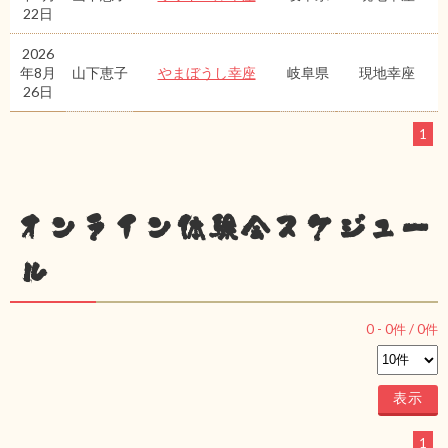
22日
2026
年8月
山下恵子
やまぼうし幸座
岐阜県
現地幸座
26日
1
オンライン体験会スケジュー
ル
0
-
0
件 /
0
件
1