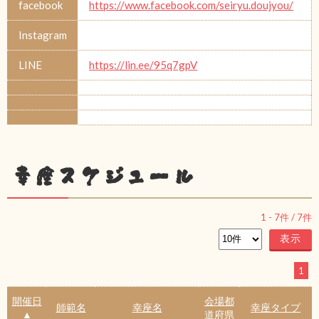
facebook
https://www.facebook.com/seiryu.doujyou/
Instagram
LINE
https://lin.ee/95q7gpV
幸座スケジュール
1
-
7
件 /
7
件
1
開催日
会場都
師範名
幸座名
幸座タイプ
▲
道府県