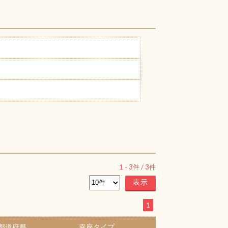
1
-
3
件 /
3
件
1
都道府県
幸座タイプ