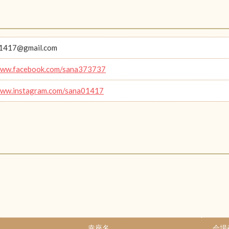
1417@gmail.com
/www.facebook.com/sana373737
www.instagram.com/sana01417
幸座名
会場