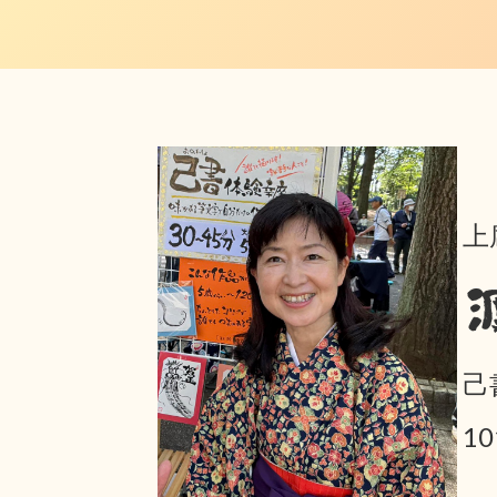
上
己
1