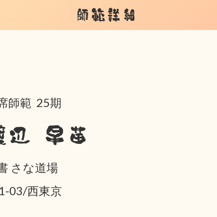
師範詳細
席師範 25期
渡辺 早苗
書 さな道場
01-03/西東京