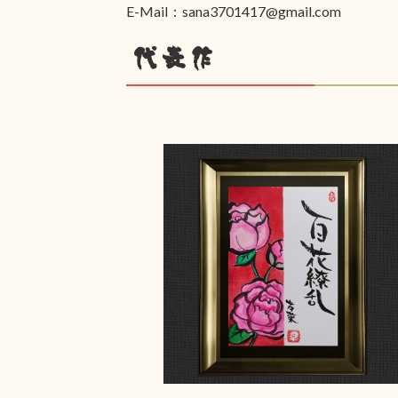
E-Mail：sana3701417@gmail.com
代表作