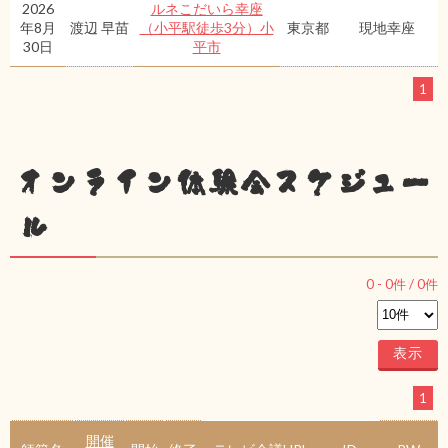
2026
ルネこだいら幸座
年8月
渡辺 早苗
（小平駅徒歩3分）小
東京都
現地幸座
30日
平市
1
オンライン体験会スケジュー
ル
0
-
0
件 /
0
件
1
開催