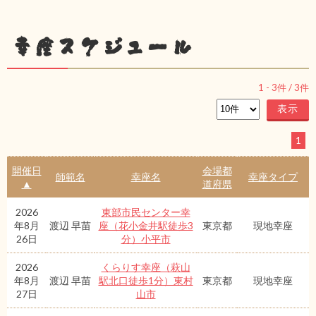
幸座スケジュール
1
-
3
件 /
3
件
1
開催日
会場都
師範名
幸座名
幸座タイプ
▲
道府県
2026
東部市民センター幸
年8月
渡辺 早苗
座（花小金井駅徒歩3
東京都
現地幸座
26日
分）小平市
2026
くらりす幸座（萩山
年8月
渡辺 早苗
駅北口徒歩1分）東村
東京都
現地幸座
27日
山市