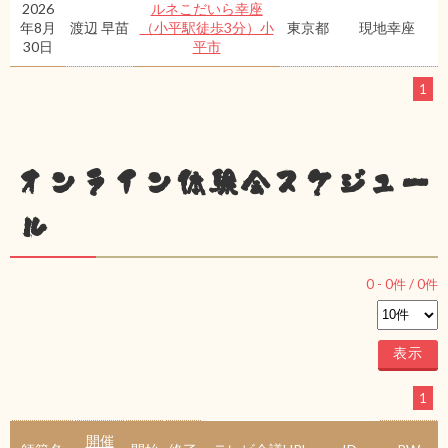
2026
ルネこだいら幸座
年8月
渡辺 早苗
（小平駅徒歩3分）小
東京都
現地幸座
30日
平市
1
オンライン体験会スケジュー
ル
0
-
0
件 /
0
件
1
開催