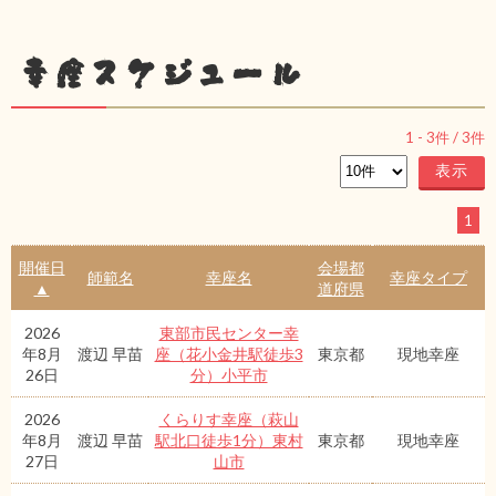
幸座スケジュール
1
-
3
件 /
3
件
1
開催日
会場都
師範名
幸座名
幸座タイプ
▲
道府県
2026
東部市民センター幸
年8月
渡辺 早苗
座（花小金井駅徒歩3
東京都
現地幸座
26日
分）小平市
2026
くらりす幸座（萩山
年8月
渡辺 早苗
駅北口徒歩1分）東村
東京都
現地幸座
27日
山市