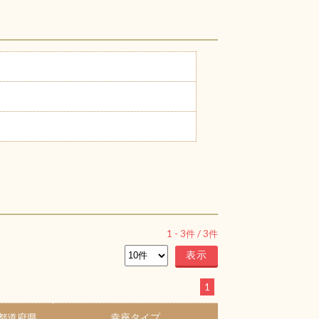
1
-
3
件 /
3
件
1
都道府県
幸座タイプ