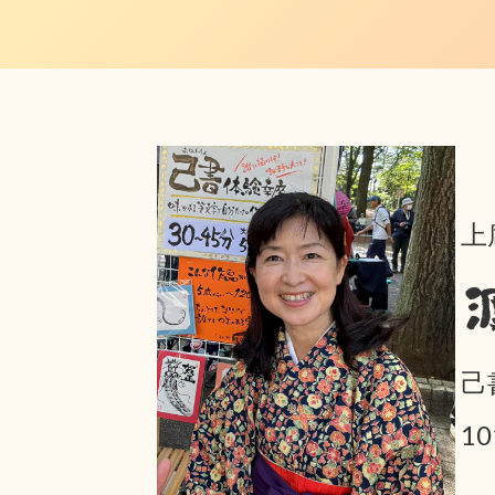
上
己
1