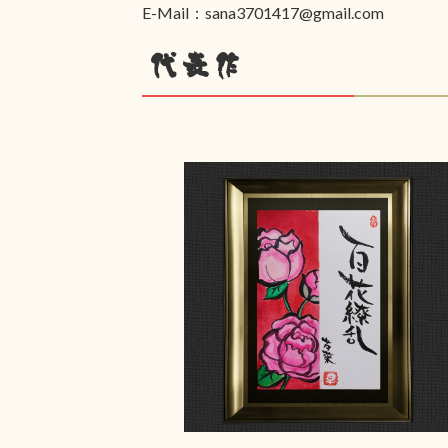
E-Mail：sana3701417@gmail.com
代表作