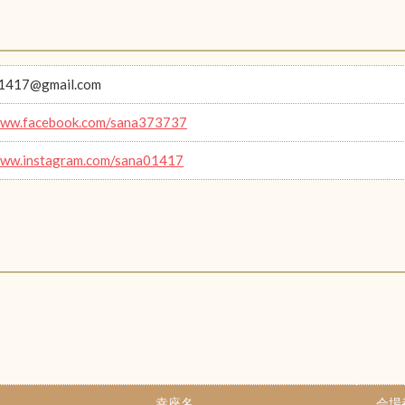
1417@gmail.com
/www.facebook.com/sana373737
www.instagram.com/sana01417
幸座名
会場