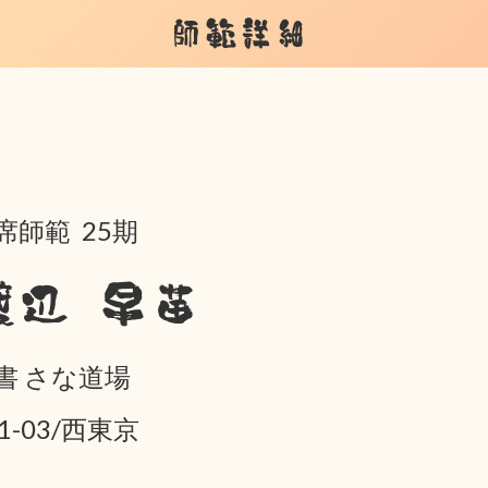
師範詳細
席師範 25期
渡辺 早苗
書 さな道場
01-03/西東京