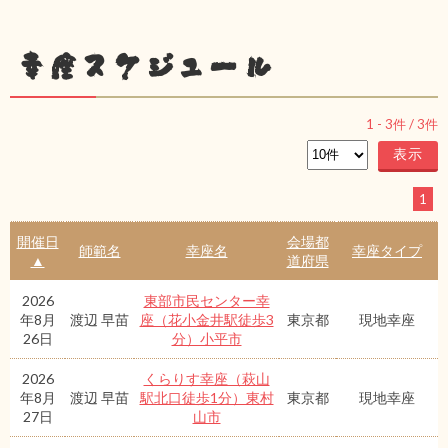
幸座スケジュール
1
-
3
件 /
3
件
1
開催日
会場都
師範名
幸座名
幸座タイプ
▲
道府県
2026
東部市民センター幸
年8月
渡辺 早苗
座（花小金井駅徒歩3
東京都
現地幸座
26日
分）小平市
2026
くらりす幸座（萩山
年8月
渡辺 早苗
駅北口徒歩1分）東村
東京都
現地幸座
27日
山市