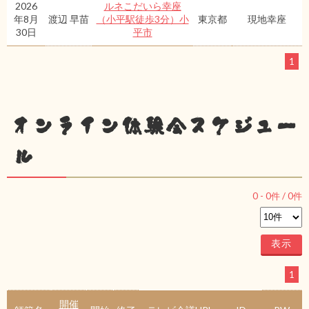
2026
ルネこだいら幸座
年8月
渡辺 早苗
（小平駅徒歩3分）小
東京都
現地幸座
30日
平市
1
オンライン体験会スケジュー
ル
0
-
0
件 /
0
件
1
開催