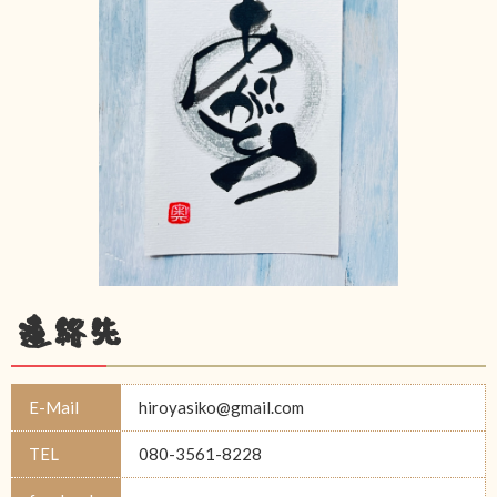
連絡先
E-Mail
hiroyasiko@gmail.com
TEL
080-3561-8228