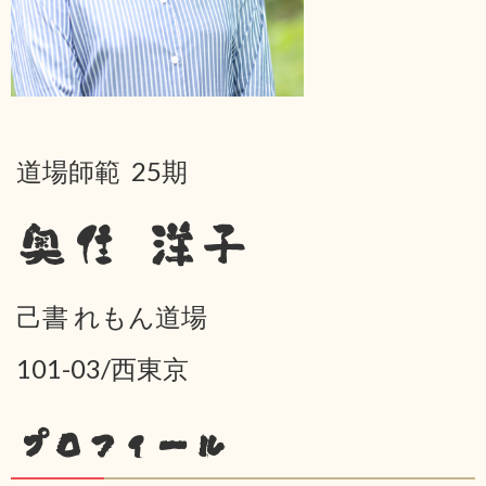
道場師範 25期
奥住 洋子
己書 れもん道場
101-03/西東京
プロフィール