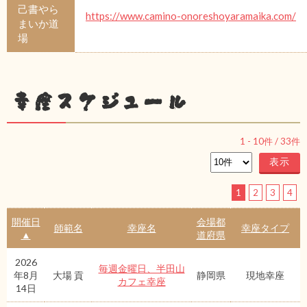
己書やら
https://www.camino-onoreshoyaramaika.com/
まいか道
場
幸座スケジュール
1
-
10
件 /
33
件
1
2
3
4
開催日
会場都
師範名
幸座名
幸座タイプ
▲
道府県
2026
毎週金曜日、半田山
年8月
大場 貢
静岡県
現地幸座
カフェ幸座
14日