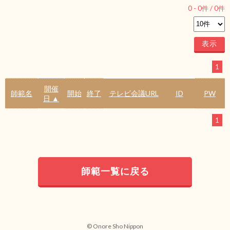
0
-
0
件 /
0
件
1
開催
師範名
開始
終了
テレビ会議URL
ID
PW
日 ▲
1
師範一覧に戻る
© Onore Sho Nippon