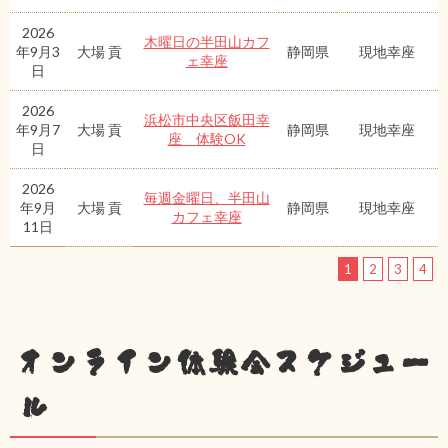
2026
木曜日の半田山カフ
年9月3
大場 貢
静岡県
現地幸座
ェ幸座
日
2026
浜松市中央区飯田幸
年9月7
大場 貢
静岡県
現地幸座
座 体験OK
日
2026
毎週金曜日、半田山
年9月
大場 貢
静岡県
現地幸座
カフェ幸座
11日
1
2
3
4
オンライン体験会スケジュー
ル