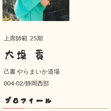
上席師範 25期
大場 貢
己書 やらまいか道場
004-02/静岡西部
プロフィール