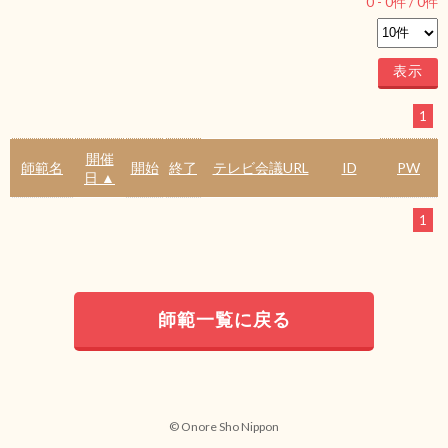
0
-
0
件 /
0
件
1
開催
師範名
開始
終了
テレビ会議URL
ID
PW
日 ▲
1
師範一覧に戻る
© Onore Sho Nippon