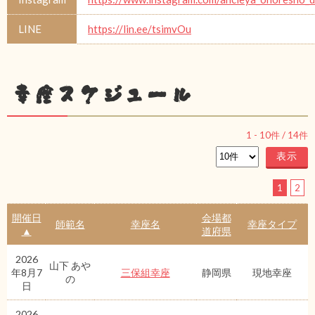
LINE
https://lin.ee/tsimvOu
幸座スケジュール
1
-
10
件 /
14
件
1
2
開催日
会場都
師範名
幸座名
幸座タイプ
▲
道府県
2026
山下 あや
年8月7
三保組幸座
静岡県
現地幸座
の
日
2026