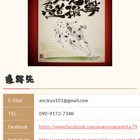
連絡先
E-Mail
ancleya101@gmail.com
TEL
090-9172-7348
facebook
https://www.facebook.com/ayano.yamashita.79
Instagram
https://www.instagram.com/ancleya_onoresho_d