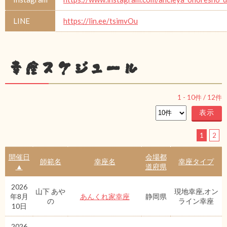
LINE
https://lin.ee/tsimvOu
幸座スケジュール
1
-
10
件 /
12
件
1
2
開催日
会場都
師範名
幸座名
幸座タイプ
▲
道府県
2026
山下 あや
現地幸座,オン
年8月
あんくれ家幸座
静岡県
の
ライン幸座
10日
2026