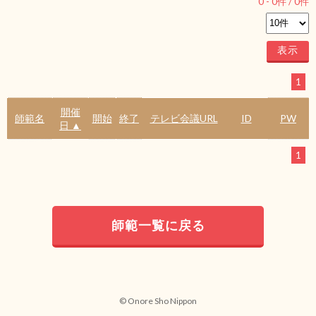
0
-
0
件 /
0
件
1
開催
師範名
開始
終了
テレビ会議URL
ID
PW
日 ▲
1
師範一覧に戻る
© Onore Sho Nippon