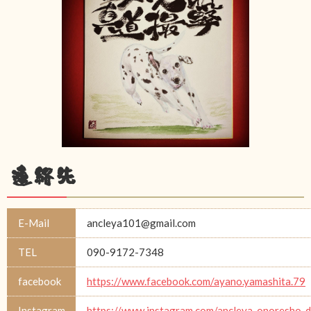
連絡先
E-Mail
ancleya101@gmail.com
TEL
090-9172-7348
facebook
https://www.facebook.com/ayano.yamashita.79
Instagram
https://www.instagram.com/ancleya_onoresho_d