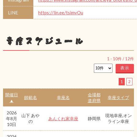
LINE
https://lin.ee/tsimvOu
幸座スケジュール
1
-
10
件 /
12
件
1
2
開催日
会場都
師範名
幸座名
幸座タイプ
▲
道府県
2026
山下 あや
現地幸座,オン
年8月
あんくれ家幸座
静岡県
の
ライン幸座
10日
2026