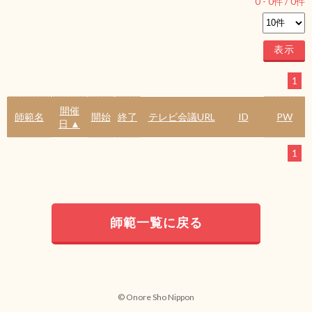
0
-
0
件 /
0
件
1
開催
師範名
開始
終了
テレビ会議URL
ID
PW
日 ▲
1
師範一覧に戻る
© Onore Sho Nippon