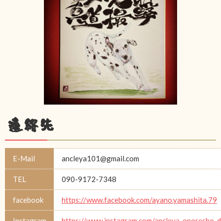
連絡先
E-Mail
ancleya101@gmail.com
TEL
090-9172-7348
facebook
https://www.facebook.com/ayano.yamashita.79
Instagram
https://www.instagram.com/ancleya_onoresho_d