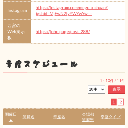
https://instagram.com/megu_xichuan?
Instagram
igshid=MjEwN2IyYWYwYw==
西宮の
Web掲示
https://joho.page/post-288/
板
幸座スケジュール
1
-
10
件 /
11
件
1
2
開催日
会場都
師範名
幸座名
幸座タイプ
▲
道府県