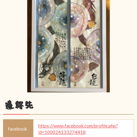
連絡先
https://www.facebook.com/profile.php?
facebook
id=100024133274418