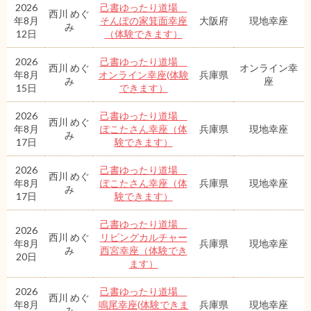
2026
己書ゆったり道場
西川 めぐ
年8月
そんぽの家箕面幸座
大阪府
現地幸座
み
12日
（体験できます）
2026
己書ゆったり道場
西川 めぐ
オンライン幸
年8月
オンライン幸座(体験
兵庫県
み
座
15日
できます）
2026
己書ゆったり道場
西川 めぐ
年8月
ぽこたさん幸座（体
兵庫県
現地幸座
み
17日
験できます）
2026
己書ゆったり道場
西川 めぐ
年8月
ぽこたさん幸座（体
兵庫県
現地幸座
み
17日
験できます）
己書ゆったり道場
2026
西川 めぐ
リビングカルチャー
年8月
兵庫県
現地幸座
み
西宮幸座（体験でき
20日
ます）
2026
己書ゆったり道場
西川 めぐ
年8月
鳴尾幸座(体験できま
兵庫県
現地幸座
み