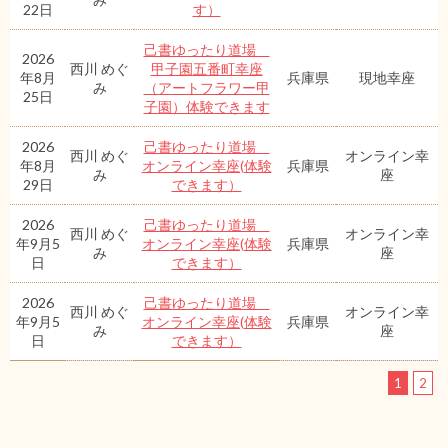
22日
す）
己書ゆったり道場
2026
西川 めぐ
甲子園五番町幸座
年8月
兵庫県
現地幸座
み
（アートフラワー甲
25日
子園）体験できます
2026
己書ゆったり道場
西川 めぐ
オンライン幸
年8月
オンライン幸座(体験
兵庫県
み
座
29日
できます）
2026
己書ゆったり道場
西川 めぐ
オンライン幸
年9月5
オンライン幸座(体験
兵庫県
み
座
日
できます）
2026
己書ゆったり道場
西川 めぐ
オンライン幸
年9月5
オンライン幸座(体験
兵庫県
み
座
日
できます）
1
2