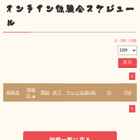
オンライン体験会スケジュー
ル
0
-
0
件 /
0
件
1
開催
師範名
開始
終了
テレビ会議URL
ID
PW
日 ▲
1
師範一覧に戻る