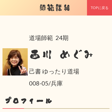
師範詳細
TOPに戻る
道場師範 24期
西川 めぐみ
己書 ゆったり道場
008-05/兵庫
プロフィール