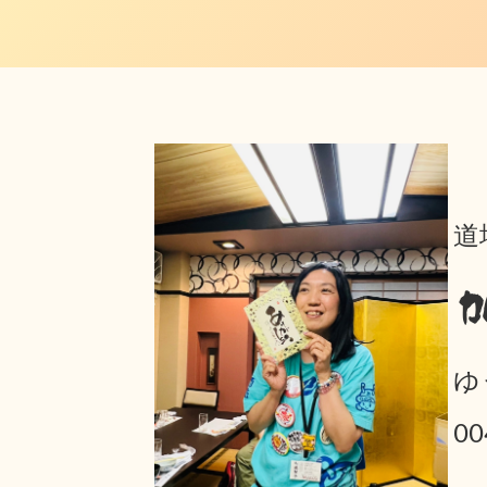
道
ゆ
00