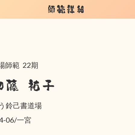
師範詳細
場師範 22期
加藤 祐子
う鈴己書道場
4-06/一宮