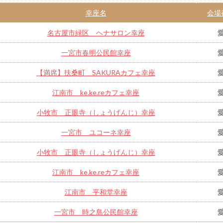
幸座名
会場
名古屋市緑区 ヘナサロン幸座
一宮市春明公民館幸座
【満席】扶桑町 SAKURAカフェ幸座
江南市 ke.ke.reカフェ幸座
小牧市 正眼寺（しょうげんじ）幸座
一宮市 ユコーネ幸座
小牧市 正眼寺（しょうげんじ）幸座
江南市 ke.ke.reカフェ幸座
江南市 平和堂幸座
一宮市 時之島公民館幸座