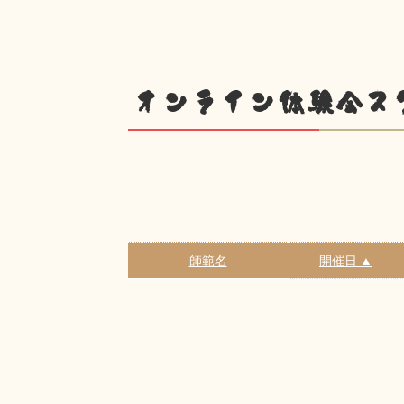
オンライン体験会ス
師範名
開催日 ▲