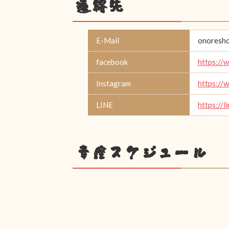
連絡先
E-Mail
onoresho
facebook
https://
Instagram
https://
LINE
https://
幸座スケジュール