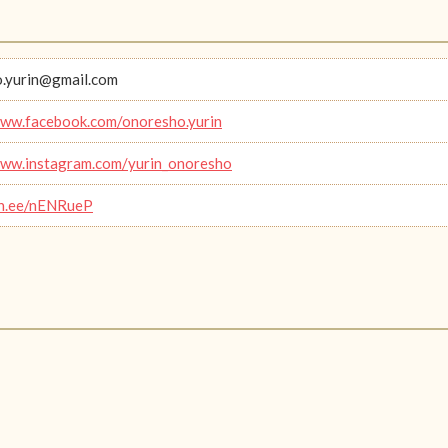
.yurin@gmail.com
www.facebook.com/onoresho.yurin
www.instagram.com/yurin_onoresho
lin.ee/nENRueP