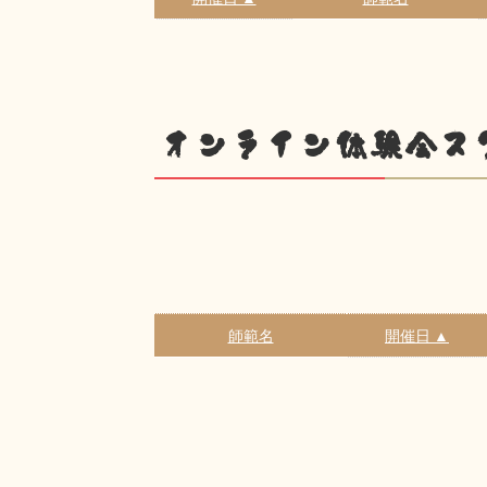
オンライン体験会ス
師範名
開催日 ▲