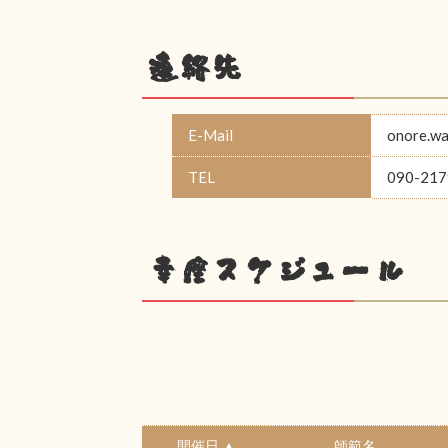
連絡先
E-Mail
onore.w
TEL
090-217
幸座スケジュール
開催日 ▲
師範名