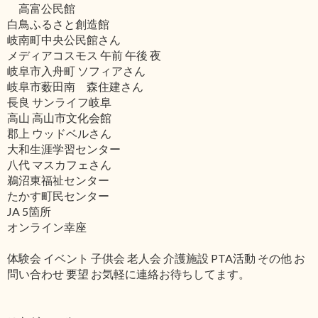
高富公民館
白鳥ふるさと創造館
岐南町中央公民館さん
メディアコスモス 午前 午後 夜
岐阜市入舟町 ソフィアさん
岐阜市薮田南 森住建さん
長良 サンライフ岐阜
高山 高山市文化会館
郡上 ウッドベルさん
大和生涯学習センター
八代 マスカフェさん
鵜沼東福祉センター
たかす町民センター
JA 5箇所
オンライン幸座
体験会 イベント 子供会 老人会 介護施設 PTA活動 その他 お
問い合わせ 要望 お気軽に連絡お待ちしてます。