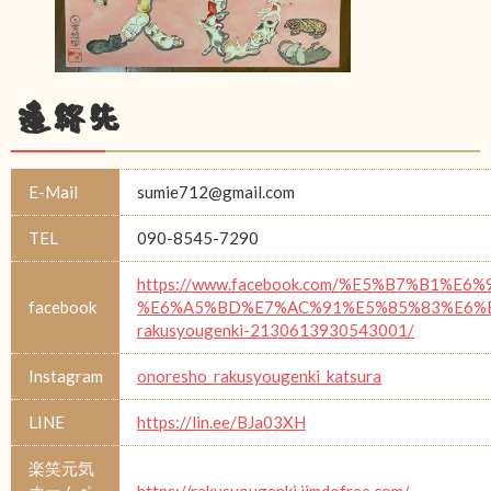
連絡先
E-Mail
sumie712@gmail.com
TEL
090-8545-7290
https://www.facebook.com/%E5%B7%B1%E6%
facebook
%E6%A5%BD%E7%AC%91%E5%85%83%E6%
rakusyougenki-2130613930543001/
Instagram
onoresho_rakusyougenki_katsura
LINE
https://lin.ee/BJa03XH
楽笑元気
ホームペ
https://rakusyougenki.jimdofree.com/