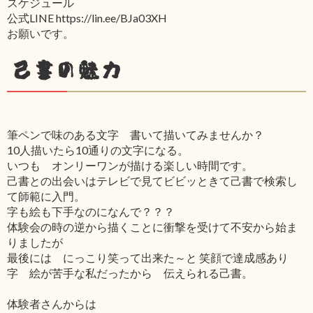
スケジュール
公式LINE https://lin.ee/BJa03XH
お願いです。
己書の魅力
筆ペンで味のある文字 書いて描いてみませんか？
10人描いたら10通りの文字になる。
いつも オンリーワンが描ける楽しい時間です。
己書との出会いはテレビで見てビビッときて己書で検索し
て師範に入門。
字も絵も下手なのになんで？？？
体験会の時の逆から描くことに衝撃を受けて不安から始ま
りましたが
最後には にっこり笑って出来た～と 笑顔で達成感あり
字 絵が苦手な私だったから 伝えられる己書。
体験者さんからは