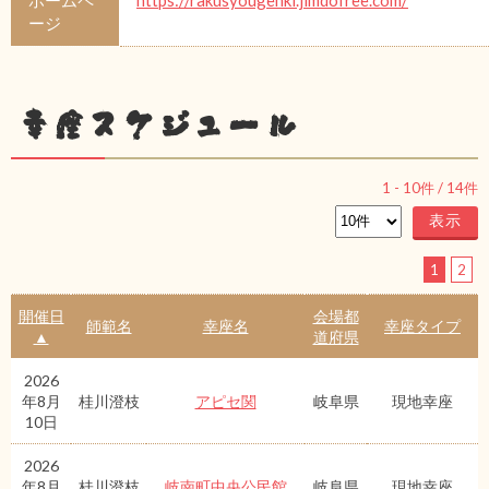
ージ
幸座スケジュール
1
-
10
件 /
14
件
1
2
開催日
会場都
師範名
幸座名
幸座タイプ
▲
道府県
2026
年8月
桂川澄枝
アピセ関
岐阜県
現地幸座
10日
2026
年8月
桂川澄枝
岐南町中央公民館
岐阜県
現地幸座