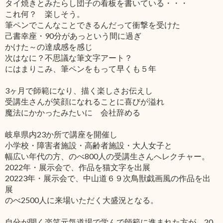
タイ焼きとみたらし団子の看板を書いている・・・
これ何？ 楽しそう。
筆ペンでこんなことできるんだって衝撃を受けた
己書幸座・90分があっという間に過ぎ
かけた～の達成感を感じ
次はなに？不思議な筆文字アート？
にはまりこみ、筆ペンをもって早くも５年
3ヶ月で師範になり、描く楽しさお伝えし
受講生さんが笑顔になれることに喜びが溢れ
魔法にかかったみたいに 会社辞める
岐阜県内23か所で講座を開催し
小学校・障害者施設・高齢者施設・大人女子と
幅広い年代の方、のべ800人の受講生さんへレクチャー。
2022年・展示会で、作品を猫文字を出展
20223年・展示会で、中山道６９次鳥獣戯画風の作品を出
展
のべ2500人に来場いただく大盛況となる。
自分が開く楽笑元気道場で学んで師範に進まれた方が、20