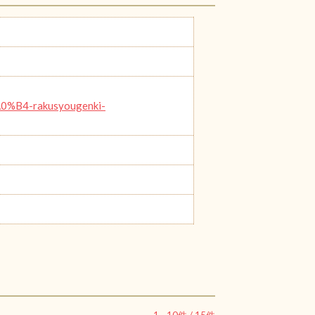
4-rakusyougenki-
1
-
10
件 /
15
件