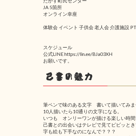
たかす町民センター
JA 5箇所
オンライン幸座
体験会 イベント 子供会 老人会 介護施設 
スケジュール
公式LINE https://lin.ee/BJa03XH
お願いです。
己書の魅力
筆ペンで味のある文字 書いて描いてみま
10人描いたら10通りの文字になる。
いつも オンリーワンが描ける楽しい時間
己書との出会いはテレビで見てビビッとき
字も絵も下手なのになんで？？？