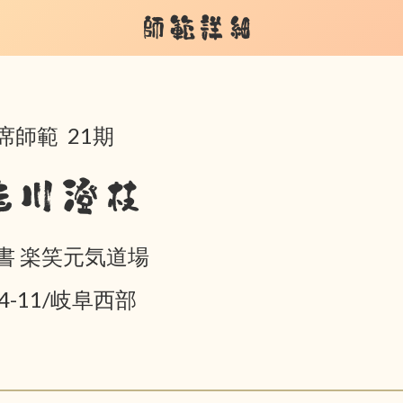
師範詳細
席師範 21期
桂川澄枝
書 楽笑元気道場
04-11/岐阜西部