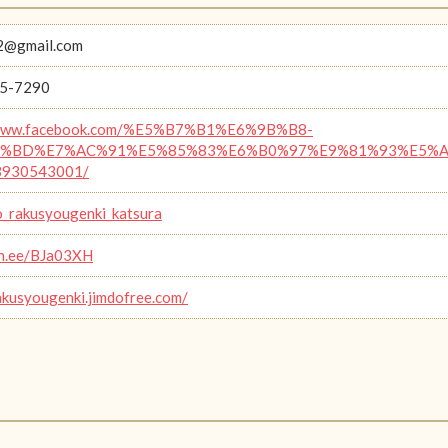
2@gmail.com
5-7290
/www.facebook.com/%E5%B7%B1%E6%9B%B8-
%BD%E7%AC%91%E5%85%83%E6%B0%97%E9%81%93%E5%A0%B
3930543001/
_rakusyougenki_katsura
lin.ee/BJa03XH
rakusyougenki.jimdofree.com/