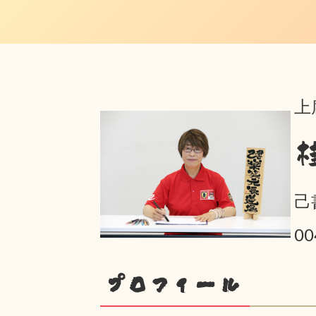
上
己
0
プロフィール