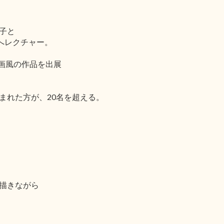
子と
へレクチャー。
戯画風の作品を出展
。
まれた方が、20名を超える。
描きながら