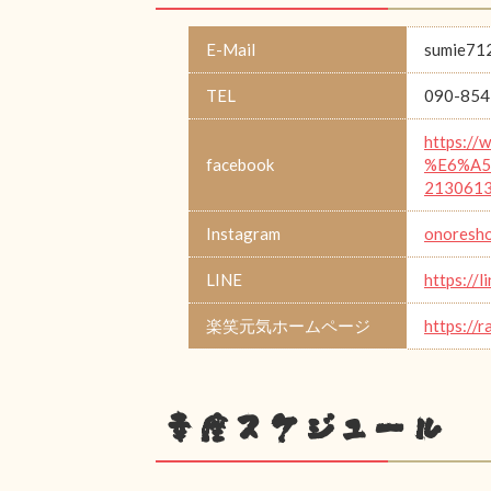
E-Mail
sumie71
TEL
090-854
https:/
facebook
%E6%A5
213061
Instagram
onoresho
LINE
https://
楽笑元気ホームページ
https://
幸座スケジュール