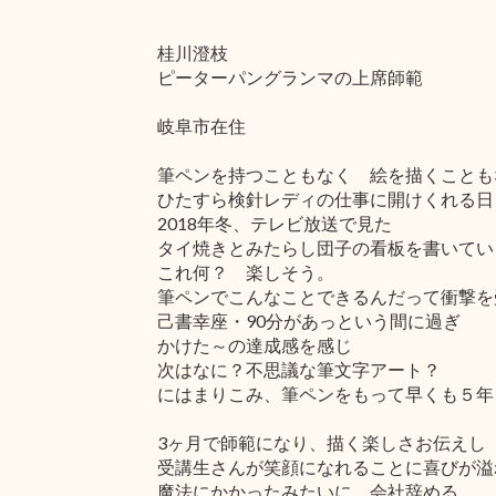
桂川澄枝
ピーターパングランマの上席師範
岐阜市在住
筆ペンを持つこともなく 絵を描くことも
ひたすら検針レディの仕事に開けくれる日
2018年冬、テレビ放送で見た
タイ焼きとみたらし団子の看板を書いてい
これ何？ 楽しそう。
筆ペンでこんなことできるんだって衝撃を
己書幸座・90分があっという間に過ぎ
かけた～の達成感を感じ
次はなに？不思議な筆文字アート？
にはまりこみ、筆ペンをもって早くも５年
3ヶ月で師範になり、描く楽しさお伝えし
受講生さんが笑顔になれることに喜びが溢
魔法にかかったみたいに 会社辞める