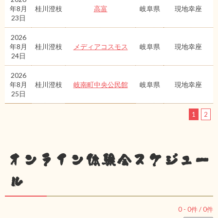
年8月
桂川澄枝
高富
岐阜県
現地幸座
23日
2026
年8月
桂川澄枝
メディアコスモス
岐阜県
現地幸座
24日
2026
年8月
桂川澄枝
岐南町中央公民館
岐阜県
現地幸座
25日
1
2
オンライン体験会スケジュー
ル
0
-
0
件 /
0
件