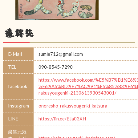
連絡先
E-Mail
sumie712@gmail.com
TEL
090-8545-7290
https://www.facebook.com/%E5%B7%B1%E6%
facebook
%E6%A5%BD%E7%AC%91%E5%85%83%E6%
rakusyougenki-2130613930543001/
Instagram
onoresho_rakusyougenki_katsura
LINE
https://lin.ee/BJa03XH
楽笑元気
ホームペ
https://rakusyougenki.jimdofree.com/