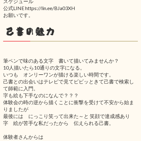
スケジュール
公式LINE https://lin.ee/BJa03XH
お願いです。
己書の魅力
筆ペンで味のある文字 書いて描いてみませんか？
10人描いたら10通りの文字になる。
いつも オンリーワンが描ける楽しい時間です。
己書との出会いはテレビで見てビビッときて己書で検索し
て師範に入門。
字も絵も下手なのになんで？？？
体験会の時の逆から描くことに衝撃を受けて不安から始ま
りましたが
最後には にっこり笑って出来た～と 笑顔で達成感あり
字 絵が苦手な私だったから 伝えられる己書。
体験者さんからは