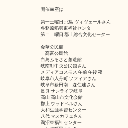
開催幸座は
第一土曜日 北島 ヴィヴェールさん
各務原稲羽東福祉センター
第二土曜日 郡上総合文化セーター
金華公民館
高富公民館
白鳥ふるさと創造館
岐南町中央公民館さん
メディアコスモス 午前 午後 夜
岐阜市入舟町 ソフィアさん
岐阜市薮田南 森住建さん
長良 サンライフ岐阜
高山 高山市文化会館
郡上 ウッドベルさん
大和生涯学習センター
八代 マスカフェさん
鵜沼東福祉センター