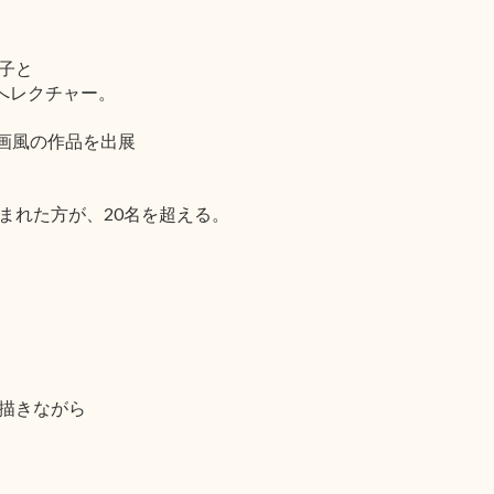
子と
へレクチャー。
戯画風の作品を出展
。
まれた方が、20名を超える。
描きながら