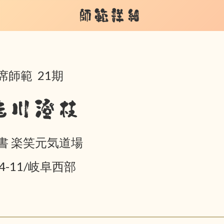
師範詳細
席師範 21期
桂川澄枝
書 楽笑元気道場
04-11/岐阜西部