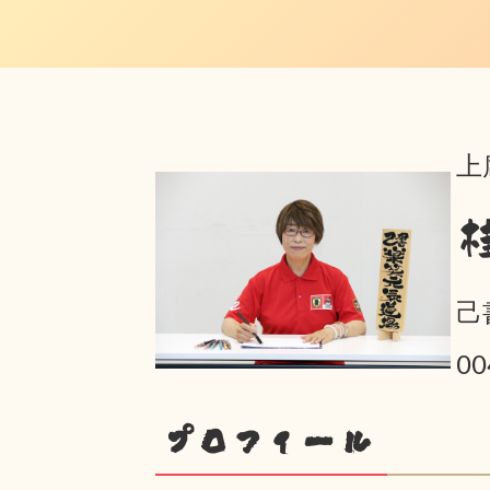
上
己
0
プロフィール