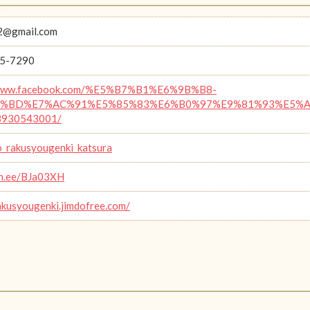
2@gmail.com
5-7290
/www.facebook.com/%E5%B7%B1%E6%9B%B8-
%BD%E7%AC%91%E5%85%83%E6%B0%97%E9%81%93%E5%A0%B
3930543001/
_rakusyougenki_katsura
lin.ee/BJa03XH
rakusyougenki.jimdofree.com/