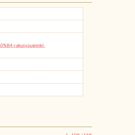
4-rakusyougenki-
1
-
10
件 /
14
件