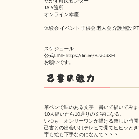
たかす町民センター
JA 5箇所
オンライン幸座
体験会 イベント 子供会 老人会 介護施設 
スケジュール
公式LINE https://lin.ee/BJa03XH
お願いです。
己書の魅力
筆ペンで味のある文字 書いて描いてみま
10人描いたら10通りの文字になる。
いつも オンリーワンが描ける楽しい時間
己書との出会いはテレビで見てビビッとき
字も絵も下手なのになんで？？？