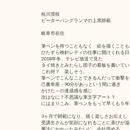
桂川澄枝
ピーターパングランマの上席師範
岐阜市在住
筆ペンを持つこともなく 絵を描くことも
ひたすら検針レディの仕事に開けくれる日
2018年冬、テレビ放送で見た
タイ焼きとみたらし団子の看板を書いてい
これ何？ 楽しそう。
筆ペンでこんなことできるんだって衝撃を
己書幸座・90分があっという間に過ぎ
かけた～の達成感を感じ
次はなに？不思議な筆文字アート？
にはまりこみ、筆ペンをもって早くも５年
3ヶ月で師範になり、描く楽しさお伝えし
受講生さんが笑顔になれることに喜びが溢
魔法にかかったみたいに 会社辞める