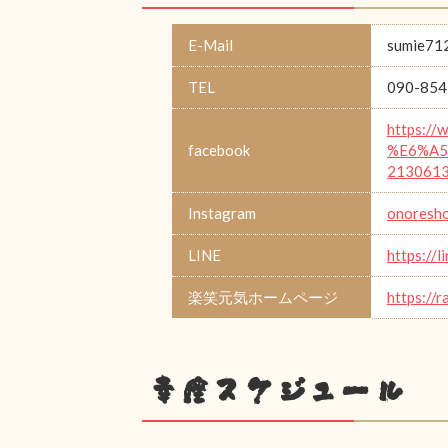
E-Mail
sumie71
TEL
090-854
https:/
facebook
%E6%A5
213061
Instagram
onoresho
LINE
https://
楽笑元気ホームページ
https://
幸座スケジュール