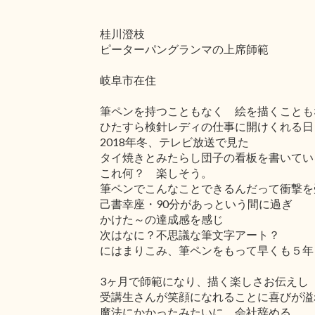
桂川澄枝
ピーターパングランマの上席師範
岐阜市在住
筆ペンを持つこともなく 絵を描くことも
ひたすら検針レディの仕事に開けくれる日
2018年冬、テレビ放送で見た
タイ焼きとみたらし団子の看板を書いてい
これ何？ 楽しそう。
筆ペンでこんなことできるんだって衝撃を
己書幸座・90分があっという間に過ぎ
かけた～の達成感を感じ
次はなに？不思議な筆文字アート？
にはまりこみ、筆ペンをもって早くも５年
3ヶ月で師範になり、描く楽しさお伝えし
受講生さんが笑顔になれることに喜びが溢
魔法にかかったみたいに 会社辞める