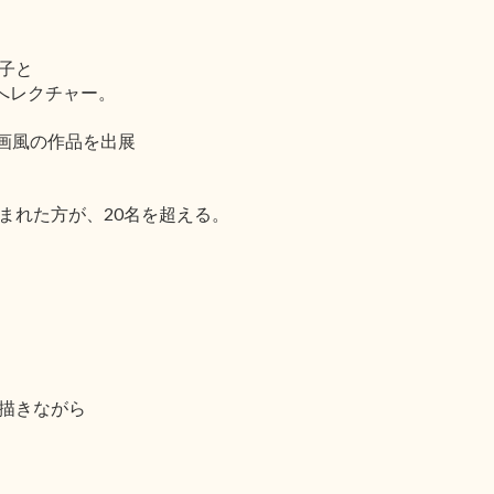
子と
へレクチャー。
戯画風の作品を出展
。
まれた方が、20名を超える。
描きながら