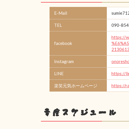
E-Mail
sumie71
TEL
090-854
https:/
facebook
%E6%A5
213061
Instagram
onoresho
LINE
https://
楽笑元気ホームページ
https://
幸座スケジュール