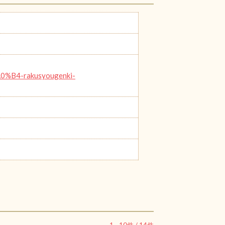
4-rakusyougenki-
1
-
10
件 /
14
件