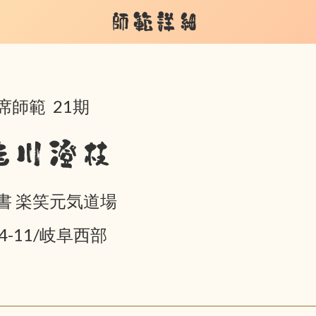
師範詳細
席師範 21期
桂川澄枝
書 楽笑元気道場
04-11/岐阜西部