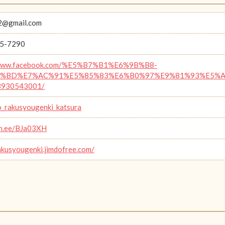
2@gmail.com
5-7290
/www.facebook.com/%E5%B7%B1%E6%9B%B8-
%BD%E7%AC%91%E5%85%83%E6%B0%97%E9%81%93%E5%A0%B
3930543001/
_rakusyougenki_katsura
lin.ee/BJa03XH
rakusyougenki.jimdofree.com/