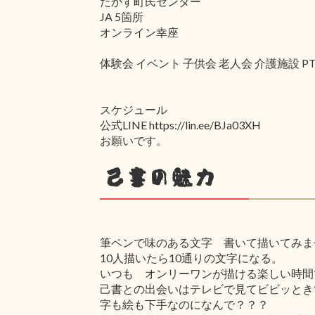
たかす町民センター
JA 5箇所
オンライン幸座
体験会 イベント 子供会 老人会 介護施設 
スケジュール
公式LINE https://lin.ee/BJa03XH
お願いです。
己書の魅力
筆ペンで味のある文字 書いて描いてみま
10人描いたら10通りの文字になる。
いつも オンリーワンが描ける楽しい時間
己書との出会いはテレビで見てビビッとき
字も絵も下手なのになんで？？？