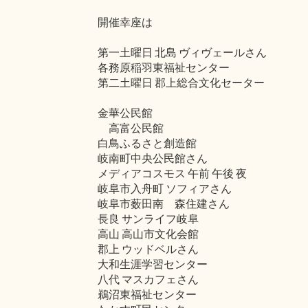
開催幸座は
第一土曜日 北島 ヴィヴェールさん
各務原稲羽東福祉センター
第二土曜日 郡上総合文化セーター
金華公民館
高富公民館
白鳥ふるさと創造館
岐南町中央公民館さん
メディアコスモス 午前 午後 夜
岐阜市入舟町 ソフィアさん
岐阜市薮田南 森住建さん
長良 サンライフ岐阜
高山 高山市文化会館
郡上 ウッドベルさん
大和生涯学習センター
八代 マスカフェさん
鵜沼東福祉センター