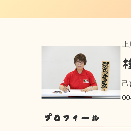
上
己
0
プロフィール