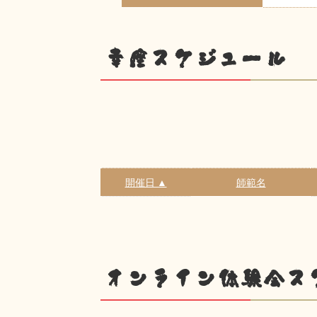
幸座スケジュール
開催日 ▲
師範名
オンライン体験会ス