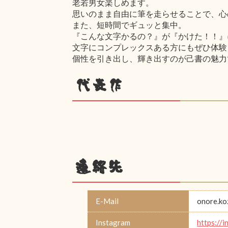
老若男女楽しめます。
思いのまま自由に筆を走らせることで、心の解
また、短時間でギュッと集中。
『こんな文字かるの？』が『かけた！！』
文字にコンプレックスある方にもぜひ体験
個性を引き出し、輝き出すのが己書の魅力
代表作
連絡先
E-Mail
onore.k
Instagram
https://