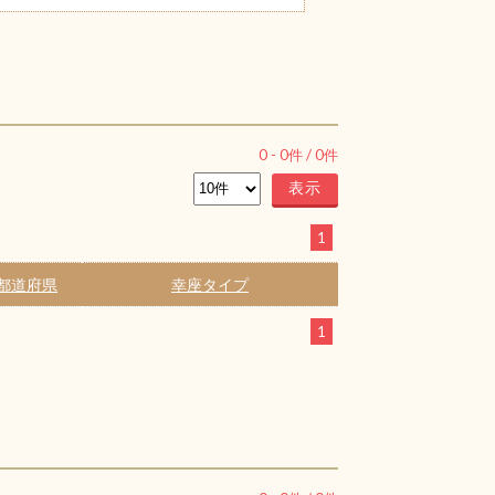
0
-
0
件 /
0
件
1
都道府県
幸座タイプ
1