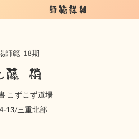
師範詳細
場師範 18期
近藤 梢
書 こずこず道場
04-13/三重北部