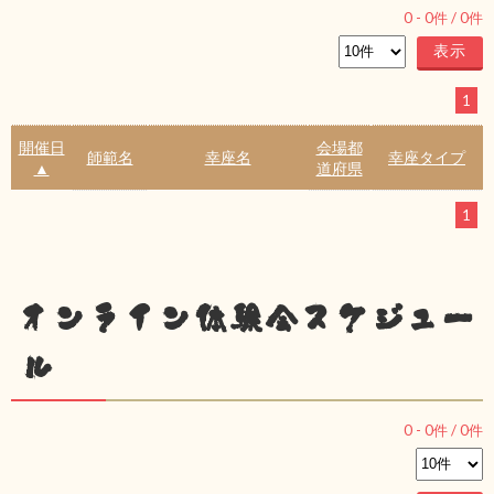
0
-
0
件 /
0
件
1
開催日
会場都
師範名
幸座名
幸座タイプ
▲
道府県
1
オンライン体験会スケジュー
ル
0
-
0
件 /
0
件