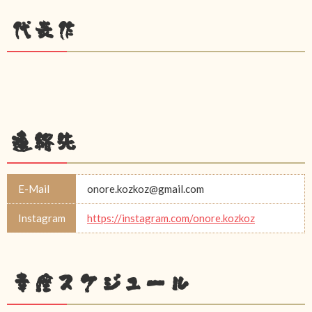
代表作
連絡先
E-Mail
onore.kozkoz@gmail.com
Instagram
https://instagram.com/onore.kozkoz
幸座スケジュール