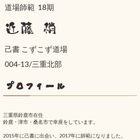
道場師範 18期
近藤 梢
己書 こずこず道場
004-13/三重北部
プロフィール
三重県鈴鹿市在住
鈴鹿・津市・桑名市で幸座をしています。
2015年に己書に出会い、2017年に師範になりました。