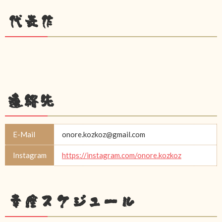
代表作
連絡先
E-Mail
onore.kozkoz@gmail.com
Instagram
https://instagram.com/onore.kozkoz
幸座スケジュール