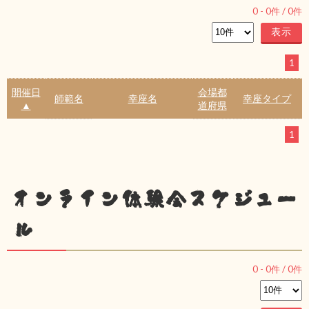
0
-
0
件 /
0
件
1
開催日
会場都
師範名
幸座名
幸座タイプ
▲
道府県
1
オンライン体験会スケジュー
ル
0
-
0
件 /
0
件