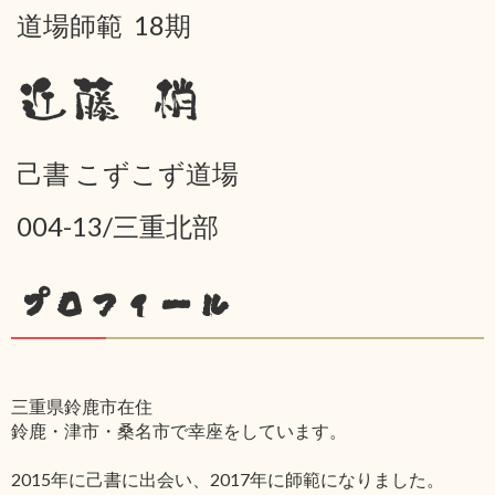
道場師範 18期
近藤 梢
己書 こずこず道場
004-13/三重北部
プロフィール
三重県鈴鹿市在住
鈴鹿・津市・桑名市で幸座をしています。
2015年に己書に出会い、2017年に師範になりました。