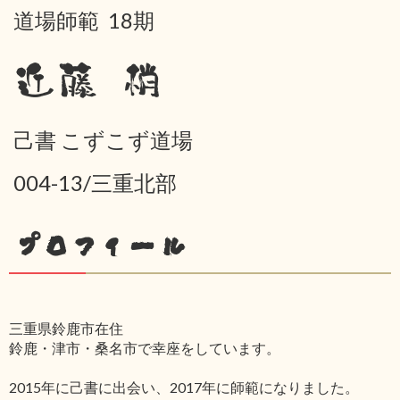
道場師範 18期
近藤 梢
己書 こずこず道場
004-13/三重北部
プロフィール
三重県鈴鹿市在住
鈴鹿・津市・桑名市で幸座をしています。
2015年に己書に出会い、2017年に師範になりました。