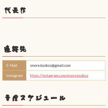
代表作
連絡先
E-Mail
onore.kozkoz@gmail.com
Instagram
https://instagram.com/onore.kozkoz
幸座スケジュール