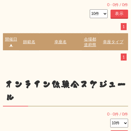
0
-
0
件 /
0
件
1
開催日
会場都
師範名
幸座名
幸座タイプ
▲
道府県
1
オンライン体験会スケジュー
ル
0
-
0
件 /
0
件