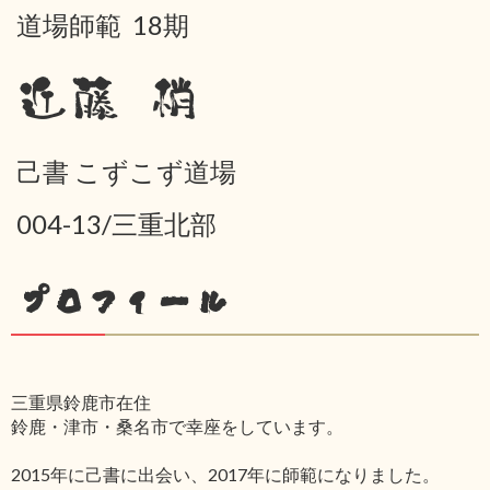
道場師範 18期
近藤 梢
己書 こずこず道場
004-13/三重北部
プロフィール
三重県鈴鹿市在住
鈴鹿・津市・桑名市で幸座をしています。
2015年に己書に出会い、2017年に師範になりました。