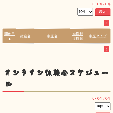
0
-
0
件 /
0
件
1
開催日
会場都
師範名
幸座名
幸座タイプ
▲
道府県
1
オンライン体験会スケジュー
ル
0
-
0
件 /
0
件