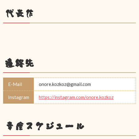
代表作
連絡先
E-Mail
onore.kozkoz@gmail.com
Instagram
https://instagram.com/onore.kozkoz
幸座スケジュール